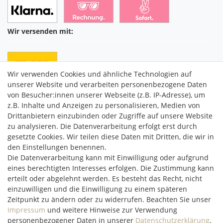
Wir versenden mit:
Wir verwenden Cookies und ähnliche Technologien auf
unserer Website und verarbeiten personenbezogene Daten
von Besucher:innen unserer Webseite (z.B. IP-Adresse), um
z.B. Inhalte und Anzeigen zu personalisieren, Medien von
Drittanbietern einzubinden oder Zugriffe auf unsere Website
C2M COMMERCE GmbH
zu analysieren. Die Datenverarbeitung erfolgt erst durch
Hüttenheim 119
gesetzte Cookies. Wir teilen diese Daten mit Dritten, die wir in
97348 Willanzheim
den Einstellungen benennen.
Mo-Fr: 09:00 - 14:00 Uhr
Die Datenverarbeitung kann mit Einwilligung oder aufgrund
eines berechtigten Interesses erfolgen. Die Zustimmung kann
erteilt oder abgelehnt werden. Es besteht das Recht, nicht
service@c2m-commerce.com
einzuwilligen und die Einwilligung zu einem späteren
Persönlich:
093 26 - 97 97 90
Zeitpunkt zu ändern oder zu widerrufen. Beachten Sie unser
Impressum
und weitere Hinweise zur Verwendung
personenbezogener Daten in unserer
Daten­schutz­erklärung
.