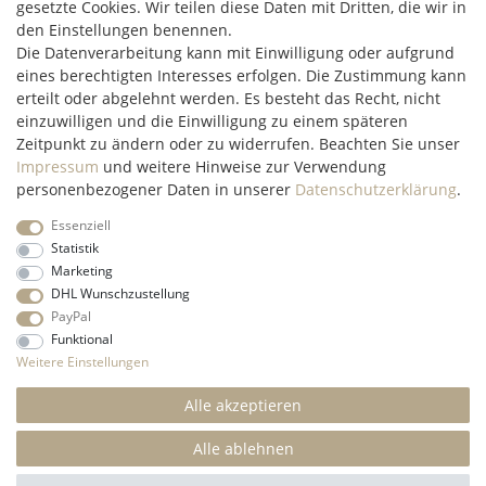
gesetzte Cookies. Wir teilen diese Daten mit Dritten, die wir in
97348 Willanzheim
den Einstellungen benennen.
Mo-Fr: 09:00 - 14:00 Uhr
Die Datenverarbeitung kann mit Einwilligung oder aufgrund
eines berechtigten Interesses erfolgen. Die Zustimmung kann
erteilt oder abgelehnt werden. Es besteht das Recht, nicht
service@c2m-commerce.com
einzuwilligen und die Einwilligung zu einem späteren
Persönlich:
093 26 - 97 97 90
Zeitpunkt zu ändern oder zu widerrufen. Beachten Sie unser
Impressum
und weitere Hinweise zur Verwendung
personenbezogener Daten in unserer
Daten­schutz­erklärung
.
Essenziell
Impressum
Daten­schutz­erklärung
AGB
Widerrufs­recht
Statistik
Marketing
DHL Wunschzustellung
Kontakt
Vertrag widerrufen
PayPal
Funktional
* Alle Preise inkl. gesetzl. Mehrwertsteuer und ohne
Weitere Einstellungen
Versandkosten
innerhalb Deutschlands, wenn nicht anders
beschrieben
Alle akzeptieren
© 2022 C2M COMMERCE Onlineshop - All Rights
Reserved.
Alle ablehnen
SEHR GUT
(4.84 / 5)