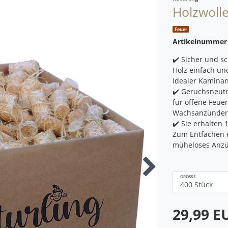
Holzwoll
Feuer
Artikelnumme
✔️ Sicher und s
Holz einfach un
Idealer Kaminan
✔️ Geruchsneut
für offene Feue
Wachsanzünder 
✔️ Sie erhalten 
Zum Entfachen e
müheloses Anz
GRÖSSE
29,99 