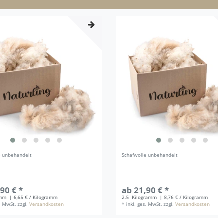
e unbehandelt
Schafwolle unbehandelt
90 € *
ab 21,90 € *
amm
| 6,65 € / Kilogramm
2.5
Kilogramm
| 8,76 € / Kilogramm
s. MwSt.
zzgl.
Versandkosten
*
inkl. ges. MwSt.
zzgl.
Versandkosten