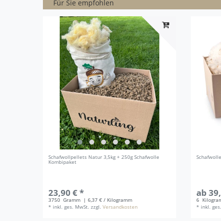
Für Sie empfohlen
Schafwollpellets Natur 3,5kg + 250g Schafwolle
Schafwoll
Kombipaket
23,90 € *
ab 39,
3750
Gramm
| 6,37 € / Kilogramm
6
Kilogr
*
inkl. ges. MwSt.
zzgl.
Versandkosten
*
inkl. ge