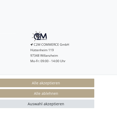
C2M COMMERCE GmbH
Hüttenheim 119
97348 Willanzheim
Mo-Fr: 09:00 - 14:00 Uhr
service@c2m-commerce.com
Alle akzeptieren
Persönlich:
093 26 - 97 97 90
Alle ablehnen
Auswahl akzeptieren
Kontakt
n
SEHR GUT
4.84 / 5