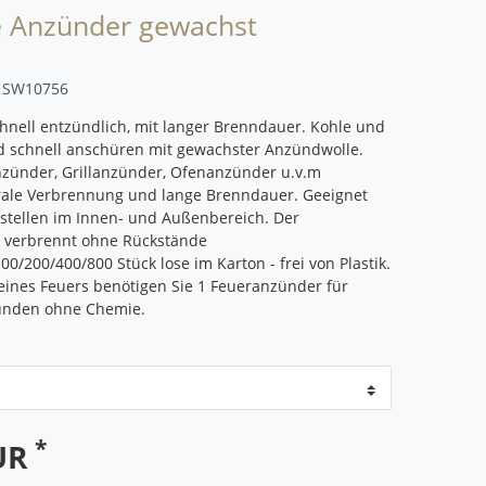
e Anzünder gewachst
r
SW10756
chnell entzündlich, mit langer Brenndauer. Kohle und
d schnell anschüren mit gewachster Anzündwolle.
zünder, Grillanzünder, Ofenanzünder u.v.m
rale Verbrennung und lange Brenndauer. Geeignet
rstellen im Innen- und Außenbereich. Der
verbrennt ohne Rückstände
100/200/400/800 Stück lose im Karton - frei von Plastik.
ines Feuers benötigen Sie 1 Feueranzünder für
ünden ohne Chemie.
*
EUR