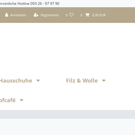
ersönliche Hotline 093 26 - 97 97 90
Anmelden
Registrieren
0
0
0,00 EUR
z Hausschuhe
Filz & Wolle
ofcafé