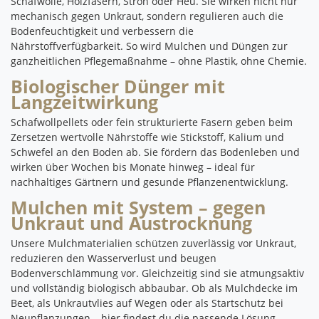
Schafwolle, Holzfasern, Stroh oder Heu. Sie wirken nicht nur
mechanisch gegen Unkraut, sondern regulieren auch die
Bodenfeuchtigkeit und verbessern die
Nährstoffverfügbarkeit. So wird Mulchen und Düngen zur
ganzheitlichen Pflegemaßnahme – ohne Plastik, ohne Chemie.
Biologischer Dünger mit
Langzeitwirkung
Schafwollpellets oder fein strukturierte Fasern geben beim
Zersetzen wertvolle Nährstoffe wie Stickstoff, Kalium und
Schwefel an den Boden ab. Sie fördern das Bodenleben und
wirken über Wochen bis Monate hinweg – ideal für
nachhaltiges Gärtnern und gesunde Pflanzenentwicklung.
Mulchen mit System – gegen
Unkraut und Austrocknung
Unsere Mulchmaterialien schützen zuverlässig vor Unkraut,
reduzieren den Wasserverlust und beugen
Bodenverschlämmung vor. Gleichzeitig sind sie atmungsaktiv
und vollständig biologisch abbaubar. Ob als Mulchdecke im
Beet, als Unkrautvlies auf Wegen oder als Startschutz bei
Neupflanzungen – hier findest du die passende Lösung.