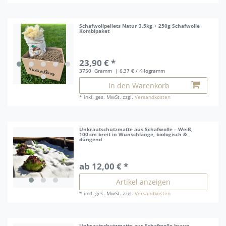
Schafwollpellets Natur 3,5kg + 250g Schafwolle
Kombipaket
23,90 € *
3750
Gramm
| 6,37 € / Kilogramm
In den Warenkorb
*
inkl. ges. MwSt.
zzgl.
Versandkosten
Unkrautschutzmatte aus Schafwolle – Weiß,
100 cm breit in Wunschlänge, biologisch &
düngend
ab 12,00 € *
Artikel anzeigen
*
inkl. ges. MwSt.
zzgl.
Versandkosten
Unkrautschutzmatte aus Schafwolle braun –