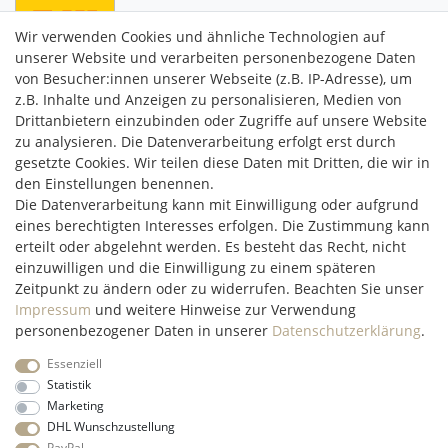
Wir verwenden Cookies und ähnliche Technologien auf
unserer Website und verarbeiten personenbezogene Daten
von Besucher:innen unserer Webseite (z.B. IP-Adresse), um
z.B. Inhalte und Anzeigen zu personalisieren, Medien von
Drittanbietern einzubinden oder Zugriffe auf unsere Website
C2M COMMERCE GmbH
zu analysieren. Die Datenverarbeitung erfolgt erst durch
Hüttenheim 119
gesetzte Cookies. Wir teilen diese Daten mit Dritten, die wir in
97348 Willanzheim
den Einstellungen benennen.
Mo-Fr: 09:00 - 14:00 Uhr
Die Datenverarbeitung kann mit Einwilligung oder aufgrund
eines berechtigten Interesses erfolgen. Die Zustimmung kann
erteilt oder abgelehnt werden. Es besteht das Recht, nicht
service@c2m-commerce.com
einzuwilligen und die Einwilligung zu einem späteren
Persönlich:
093 26 - 97 97 90
Zeitpunkt zu ändern oder zu widerrufen. Beachten Sie unser
Impressum
und weitere Hinweise zur Verwendung
personenbezogener Daten in unserer
Daten­schutz­erklärung
.
Essenziell
Impressum
Daten­schutz­erklärung
AGB
Widerrufs­recht
Statistik
Marketing
DHL Wunschzustellung
Kontakt
Vertrag widerrufen
PayPal