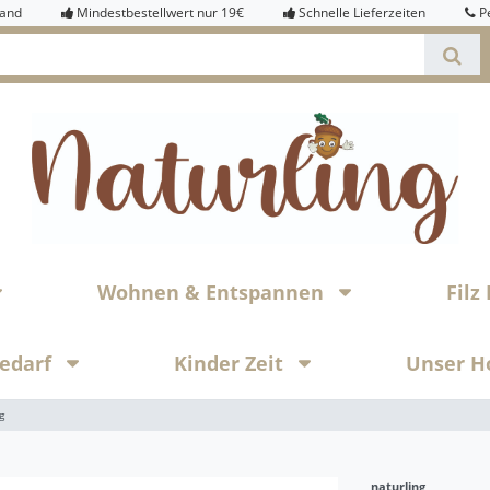
sand
Mindestbestellwert nur 19€
Schnelle Lieferzeiten
P
Wohnen & Entspannen
Fil
bedarf
Kinder Zeit
Unser H
g
naturling