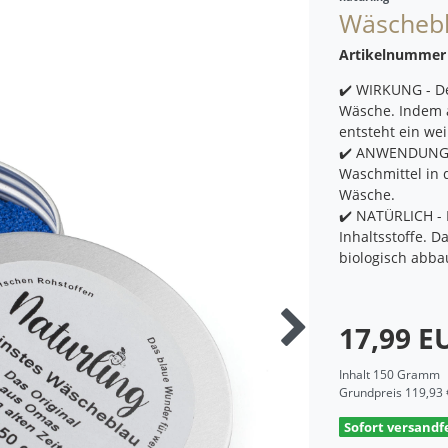
Wäschebl
Artikelnumme
✔️ WIRKUNG - De
Wäsche. Indem a
entsteht ein we
✔️ ANWENDUNG -
Waschmittel in 
Wäsche.
✔️ NATÜRLICH - 
Inhaltsstoffe. D
biologisch abba
17,99 
Inhalt
150
Gramm
Grundpreis
119,93 
Sofort versandfe