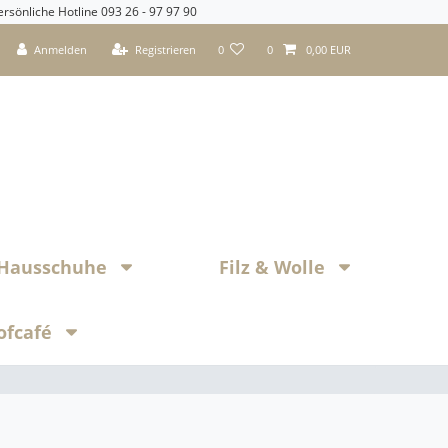
ersönliche Hotline 093 26 - 97 97 90
Anmelden
Registrieren
0
0
0,00 EUR
z Hausschuhe
Filz & Wolle
ofcafé