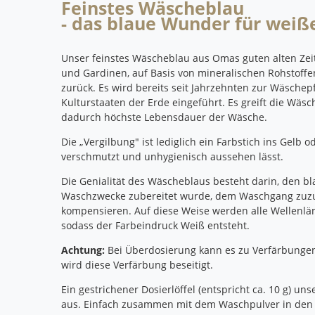
Feinstes Wäscheblau
- das blaue Wunder für wei
Unser feinstes Wäscheblau aus Omas guten alten Zeit
und Gardinen, auf Basis von mineralischen Rohstoffe
zurück. Es wird bereits seit Jahrzehnten zur Wäschepf
Kulturstaaten der Erde eingeführt. Es greift die Wäs
dadurch höchste Lebensdauer der Wäsche.
Die „Vergilbung" ist lediglich ein Farbstich ins Gelb
verschmutzt und unhygienisch aussehen lässt.
Die Genialität des Wäscheblaus besteht darin, den bla
Waschzwecke zubereitet wurde, dem Waschgang zuzu
kompensieren. Auf diese Weise werden alle Wellenläng
sodass der Farbeindruck Weiß entsteht.
Achtung:
Bei Überdosierung kann es zu Verfärbung
wird diese Verfärbung beseitigt.
Ein gestrichener Dosierlöffel (entspricht ca. 10 g) un
aus. Einfach zusammen mit dem Waschpulver in den