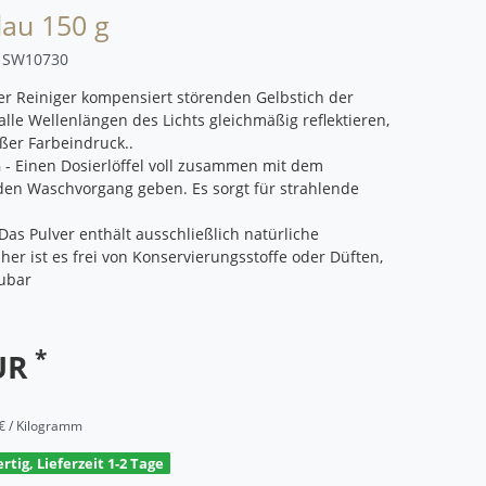
au 150 g
r
SW10730
r Reiniger kompensiert störenden Gelbstich der
lle Wellenlängen des Lichts gleichmäßig reflektieren,
ißer Farbeindruck..
 Einen Dosierlöffel voll zusammen mit dem
den Waschvorgang geben. Es sorgt für strahlende
Das Pulver enthält ausschließlich natürliche
aher ist es frei von Konservierungsstoffe oder Düften,
ubar
*
EUR
€ / Kilogramm
rtig, Lieferzeit 1-2 Tage