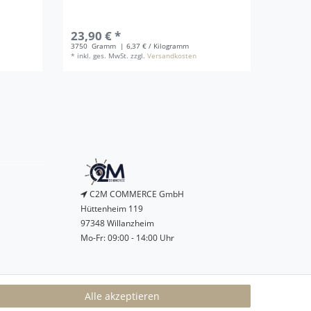
23,90 € *
34,90
3750
Gramm
| 6,37 € / Kilogramm
8
Kilogr
*
inkl. ges. MwSt.
zzgl.
Versandkosten
*
inkl. g
C2M COMMERCE GmbH
Hüttenheim 119
97348 Willanzheim
Mo-Fr: 09:00 - 14:00 Uhr
service@c2m-commerce.com
Alle akzeptieren
Persönlich:
093 26 - 97 97 90