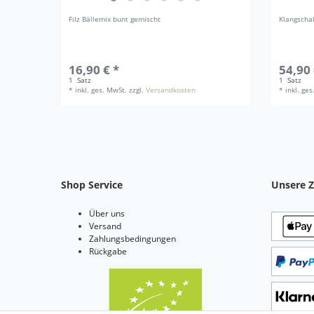
Filz Bällemix bunt gemischt
Klangschal
16,90 € *
54,90 
1
Satz
1
Satz
*
inkl. ges. MwSt.
zzgl.
Versandkosten
*
inkl. ge
Shop Service
Unsere Z
Über uns
Versand
Zahlungsbedingungen
Rückgabe