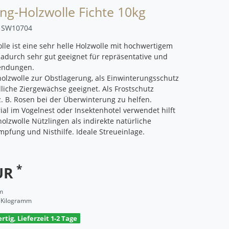
ng-Holzwolle Fichte 10kg
r
SW10704
lle ist eine sehr helle Holzwolle mit hochwertigem
durch sehr gut geeignet für repräsentative und
endungen.
olzwolle zur Obstlagerung, als Einwinterungsschutz
dliche Ziergewächse geeignet. Als Frostschutz
z. B. Rosen bei der Überwinterung zu helfen.
ial im Vogelnest oder Insektenhotel verwendet hilft
olzwolle Nützlingen als indirekte natürliche
pfung und Nisthilfe. Ideale Streueinlage.
*
EUR
m
/ Kilogramm
rtig, Lieferzeit 1-2 Tage