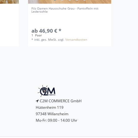
Filz Damen Hausschuhe Grau - Pantoffeln mit
Holzwolle
Ledersohle
Alternati
ab 46,90 € *
ab 19
1
Paar
2500
Gr
*
inkl. ges. MwSt.
zzgl.
Versandkosten
*
inkl. g
C2M COMMERCE GmbH
Hüttenheim 119
97348 Willanzheim
Mo-Fr: 09:00 - 14:00 Uhr