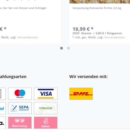
e 3er Set mit Kissen und Schlägel
Verpackung-Holzwolle Fichte 2,5 kg
€ *
16,99 € *
2500
Gramm
| 6,80 € / Kilogramm
s. MwSt.
zzgl.
Versandkosten
*
inkl. ges. MwSt.
zzgl.
Versandkosten
ahlungsarten
Wir versenden mit: