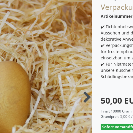
Verpacku
Artikelnumme
✔️ Fichtenholzwo
Aussehen und da
dekorative Anw
✔️ Verpackungsh
für frostempfin
einsetzbar, um 
✔️ Für Nistmater
unsere Kuschelh
Schädlingsbekäm
50,00 
Inhalt
10000
Gram
Grundpreis
5,00 € 
Sofort versandfe