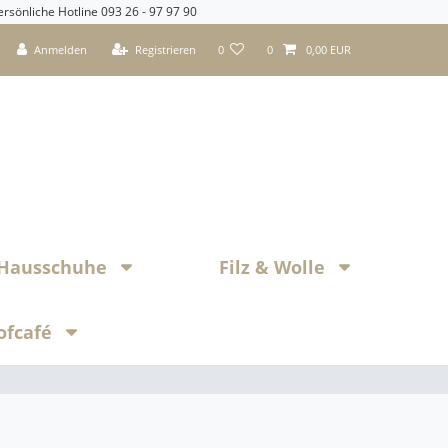
ersönliche Hotline 093 26 - 97 97 90
Anmelden
Registrieren
0
0
0,00 EUR
z Hausschuhe
Filz & Wolle
ofcafé