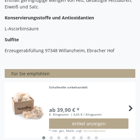
Enthält geringfügige Mengen von Fett, Gesättigte Fettsäuren,
Eiweiß und Salz.
Konservierungsstoffe und Antioxidantien
L-Ascorbinsäure
Sulfite
Erzeugerabfüllung 97348 Willanzheim, Ebracher Hof
Für Sie empfohlen
Schafwolle unbehandelt
ab 39,90 € *
6
Kilogramm
| 6,65 € / Kilogramm
Artikel anzeigen
*
inkl. ges. MwSt.
zzgl.
Versandkosten