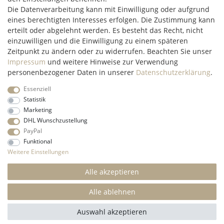
Mo-Fr: 09:00 - 14:00 Uhr
Die Datenverarbeitung kann mit Einwilligung oder aufgrund
eines berechtigten Interesses erfolgen. Die Zustimmung kann
erteilt oder abgelehnt werden. Es besteht das Recht, nicht
service@c2m-commerce.com
einzuwilligen und die Einwilligung zu einem späteren
Persönlich:
093 26 - 97 97 90
Zeitpunkt zu ändern oder zu widerrufen. Beachten Sie unser
Impressum
und weitere Hinweise zur Verwendung
personenbezogener Daten in unserer
Daten­schutz­erklärung
.
Essenziell
Impressum
Daten­schutz­erklärung
AGB
Widerrufs­recht
Statistik
Marketing
DHL Wunschzustellung
Kontakt
Vertrag widerrufen
PayPal
Funktional
* Alle Preise inkl. gesetzl. Mehrwertsteuer und ohne
Weitere Einstellungen
Versandkosten
innerhalb Deutschlands, wenn nicht anders
beschrieben
Alle akzeptieren
© 2022 C2M COMMERCE Onlineshop - All Rights
Reserved.
Alle ablehnen
SEHR GUT
(4.84 / 5)
Auswahl akzeptieren
aus
153
Bewertungen bei: shopvote.de ⓘ
Informationen zur Echtheit der Bewertungen