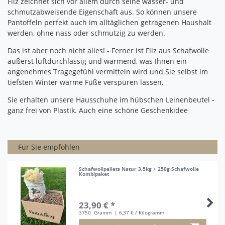
Filz zeichnet sich vor allem durch seine wasser- und
schmutzabweisende Eigenschaft aus. So können unsere
Pantoffeln perfekt auch im alltäglichen getragenen Haushalt
werden, ohne nass oder schmutzig zu werden.
Das ist aber noch nicht alles!
- Ferner ist Filz aus Schafwolle
äußerst luftdurchlässig und wärmend, was Ihnen ein
angenehmes Tragegefühl vermitteln wird und Sie selbst im
tiefsten Winter warme Füße verspüren lassen.
Sie erhalten unsere Hausschuhe im hübschen Leinenbeutel -
ganz frei von Plastik.
Auch eine schöne Geschenkidee
Für Sie empfohlen
Schafwollpellets Natur 3,5kg + 250g Schafwolle
Kombipaket
23,90 € *
3750
Gramm
| 6,37 € / Kilogramm