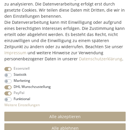
zu analysieren. Die Datenverarbeitung erfolgt erst durch
Hüttenheim 119
gesetzte Cookies. Wir teilen diese Daten mit Dritten, die wir in
97348 Willanzheim
den Einstellungen benennen.
Mo-Fr: 09:00 - 14:00 Uhr
Die Datenverarbeitung kann mit Einwilligung oder aufgrund
eines berechtigten Interesses erfolgen. Die Zustimmung kann
erteilt oder abgelehnt werden. Es besteht das Recht, nicht
service@c2m-commerce.com
einzuwilligen und die Einwilligung zu einem späteren
Persönlich:
093 26 - 97 97 90
Zeitpunkt zu ändern oder zu widerrufen. Beachten Sie unser
Impressum
und weitere Hinweise zur Verwendung
personenbezogener Daten in unserer
Daten­schutz­erklärung
.
Essenziell
Impressum
Daten­schutz­erklärung
AGB
Widerrufs­recht
Statistik
Marketing
DHL Wunschzustellung
Kontakt
Vertrag widerrufen
PayPal
Funktional
* Alle Preise inkl. gesetzl. Mehrwertsteuer und ohne
Weitere Einstellungen
Versandkosten
innerhalb Deutschlands, wenn nicht anders
beschrieben
Alle akzeptieren
© 2022 C2M COMMERCE Onlineshop - All Rights
Reserved.
Alle ablehnen