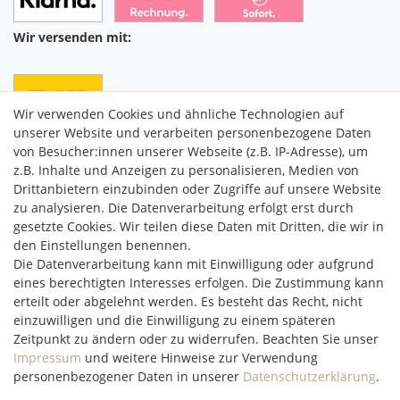
Wir versenden mit:
Wir verwenden Cookies und ähnliche Technologien auf
unserer Website und verarbeiten personenbezogene Daten
von Besucher:innen unserer Webseite (z.B. IP-Adresse), um
z.B. Inhalte und Anzeigen zu personalisieren, Medien von
Drittanbietern einzubinden oder Zugriffe auf unsere Website
C2M COMMERCE GmbH
zu analysieren. Die Datenverarbeitung erfolgt erst durch
Hüttenheim 119
gesetzte Cookies. Wir teilen diese Daten mit Dritten, die wir in
97348 Willanzheim
den Einstellungen benennen.
Mo-Fr: 09:00 - 14:00 Uhr
Die Datenverarbeitung kann mit Einwilligung oder aufgrund
eines berechtigten Interesses erfolgen. Die Zustimmung kann
erteilt oder abgelehnt werden. Es besteht das Recht, nicht
service@c2m-commerce.com
einzuwilligen und die Einwilligung zu einem späteren
Persönlich:
093 26 - 97 97 90
Zeitpunkt zu ändern oder zu widerrufen. Beachten Sie unser
Impressum
und weitere Hinweise zur Verwendung
personenbezogener Daten in unserer
Daten­schutz­erklärung
.