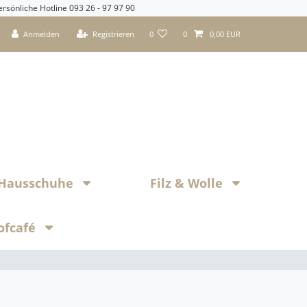
ersönliche Hotline 093 26 - 97 97 90
Anmelden
Registrieren
0
0
0,00 EUR
z Hausschuhe
Filz & Wolle
ofcafé