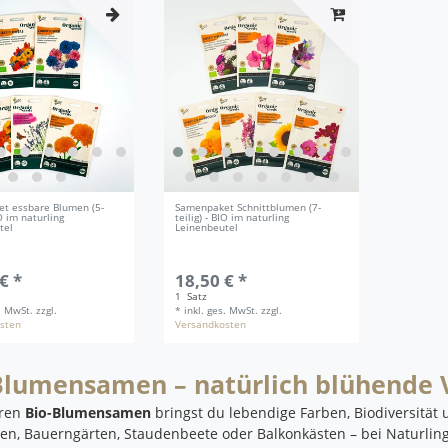
t essbare Blumen (5-
Samenpaket Schnittblumen (7-
IO im naturling
teilig) - BIO im naturling
tel
Leinenbeutel
€ *
18,50 € *
1
Satz
s. MwSt.
zzgl.
*
inkl. ges. MwSt.
zzgl.
sten
Versandkosten
Blumensamen – natürlich blühende V
eren
Bio-Blumensamen
bringst du lebendige Farben, Biodiversität 
en, Bauerngärten, Staudenbeete oder Balkonkästen – bei Naturlin