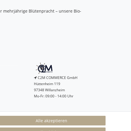
mehrjährige Blütenpracht – unsere Bio-
C2M COMMERCE GmbH
Hüttenheim 119
97348 Willanzheim
Mo-Fr: 09:00 - 14:00 Uhr
service@c2m-commerce.com
Alle akzeptieren
Persönlich:
093 26 - 97 97 90