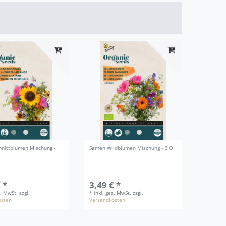
nittblumen Mischung -
Samen Wildblumen Mischung - BIO
 *
3,49 € *
s. MwSt.
zzgl.
*
inkl. ges. MwSt.
zzgl.
osten
Versandkosten