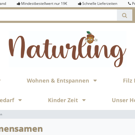
sand
Mindestbestellwert nur 19€
Schnelle Lieferzeiten
P
Wohnen & Entspannen
Fil
bedarf
Kinder Zeit
Unser H
en
mensamen