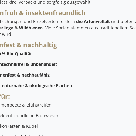
plastikfrei verpackt und sorgfältig ausgewählt.
nfroh & insektenfreundlich
ischungen und Einzelsorten fördern
die Artenvielfalt
und bieten 
rlinge & Wildbienen
. Viele Sorten stammen aus traditionellem S
t wird.
fest & nachhaltig
 % Bio-Qualität
ntechnikfrei & unbehandelt
menfest & nachbaufähig
r naturnahe & ökologische Flächen
für:
umenbeete & Blühstreifen
sektenfreundliche Blühwiesen
lkonkästen & Kübel