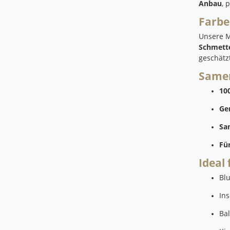
Anbau
, 
Farbe
Unsere M
Schmette
geschätz
Samen
100
Ge
Sa
Fü
Ideal 
Bl
In
Ba