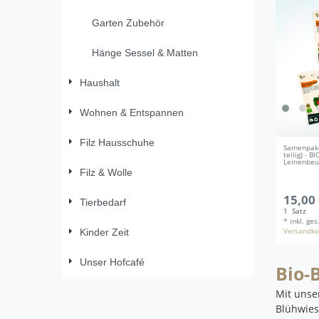
Garten Zubehör
Hänge Sessel & Matten
Haushalt
Wohnen & Entspannen
Filz Hausschuhe
Samenpake
teilig) - B
Leinenbeu
Filz & Wolle
15,00 
Tierbedarf
1
Satz
*
inkl. ge
Kinder Zeit
Versandko
Unser Hofcafé
Bio-
Mit uns
Blühwies