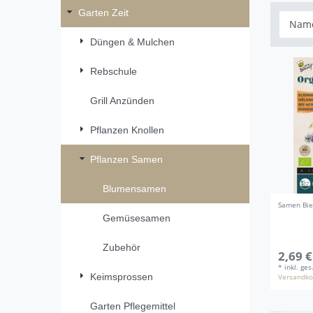
Garten Zeit
Düngen & Mulchen
Rebschule
Grill Anzünden
Pflanzen Knollen
Pflanzen Samen
Blumensamen
Samen Bie
Gemüsesamen
Zubehör
2,69 €
*
inkl. ge
Keimsprossen
Versandko
Garten Pflegemittel