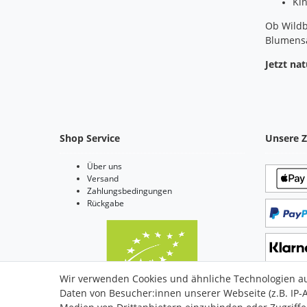
Ki
Ob Wildb
Blumensa
Jetzt na
Shop Service
Unsere Z
Über uns
Versand
Zahlungsbedingungen
Rückgabe
Wir verwenden Cookies und ähnliche Technologien a
Daten von Besucher:innen unserer Webseite (z.B. IP-A
Bio Zertifiziert: DE-ÖKO-006