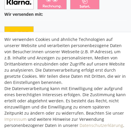
Wir versenden mit:
Wir verwenden Cookies und ähnliche Technologien auf
unserer Website und verarbeiten personenbezogene Daten
von Besucher:innen unserer Webseite (z.B. IP-Adresse), um
z.B. Inhalte und Anzeigen zu personalisieren, Medien von
Drittanbietern einzubinden oder Zugriffe auf unsere Website
C2M COMMERCE GmbH
zu analysieren. Die Datenverarbeitung erfolgt erst durch
Hüttenheim 119
gesetzte Cookies. Wir teilen diese Daten mit Dritten, die wir in
97348 Willanzheim
den Einstellungen benennen.
Mo-Fr: 09:00 - 14:00 Uhr
Die Datenverarbeitung kann mit Einwilligung oder aufgrund
eines berechtigten Interesses erfolgen. Die Zustimmung kann
erteilt oder abgelehnt werden. Es besteht das Recht, nicht
service@c2m-commerce.com
einzuwilligen und die Einwilligung zu einem späteren
Persönlich:
093 26 - 97 97 90
Zeitpunkt zu ändern oder zu widerrufen. Beachten Sie unser
Impressum
und weitere Hinweise zur Verwendung
personenbezogener Daten in unserer
Daten­schutz­erklärung
.