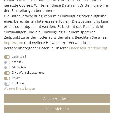
Hüttenheim 119
gesetzte Cookies. Wir teilen diese Daten mit Dritten, die wir in
97348 Willanzheim
den Einstellungen benennen.
Mo-Fr: 09:00 - 14:00 Uhr
Die Datenverarbeitung kann mit Einwilligung oder aufgrund
eines berechtigten Interesses erfolgen. Die Zustimmung kann
erteilt oder abgelehnt werden. Es besteht das Recht, nicht
service@c2m-commerce.com
einzuwilligen und die Einwilligung zu einem späteren
Persönlich:
093 26 - 97 97 90
Zeitpunkt zu ändern oder zu widerrufen. Beachten Sie unser
Impressum
und weitere Hinweise zur Verwendung
personenbezogener Daten in unserer
Daten­schutz­erklärung
.
Essenziell
Impressum
Daten­schutz­erklärung
AGB
Widerrufs­recht
Statistik
Marketing
DHL Wunschzustellung
Kontakt
Vertrag widerrufen
PayPal
Funktional
* Alle Preise inkl. gesetzl. Mehrwertsteuer und ohne
Weitere Einstellungen
Versandkosten
innerhalb Deutschlands, wenn nicht anders
beschrieben
Alle akzeptieren
© 2022 C2M COMMERCE Onlineshop - All Rights
Reserved.
Alle ablehnen