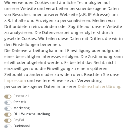
Wir verwenden Cookies und ähnliche Technologien auf
unserer Website und verarbeiten personenbezogene Daten
von Besucher:innen unserer Webseite (z.B. IP-Adresse), um
z.B. Inhalte und Anzeigen zu personalisieren, Medien von
Drittanbietern einzubinden oder Zugriffe auf unsere Website
C2M COMMERCE GmbH
zu analysieren. Die Datenverarbeitung erfolgt erst durch
Hüttenheim 119
gesetzte Cookies. Wir teilen diese Daten mit Dritten, die wir in
97348 Willanzheim
den Einstellungen benennen.
Mo-Fr: 09:00 - 14:00 Uhr
Die Datenverarbeitung kann mit Einwilligung oder aufgrund
eines berechtigten Interesses erfolgen. Die Zustimmung kann
erteilt oder abgelehnt werden. Es besteht das Recht, nicht
service@c2m-commerce.com
einzuwilligen und die Einwilligung zu einem späteren
Persönlich:
093 26 - 97 97 90
Zeitpunkt zu ändern oder zu widerrufen. Beachten Sie unser
Impressum
und weitere Hinweise zur Verwendung
personenbezogener Daten in unserer
Daten­schutz­erklärung
.
Essenziell
Impressum
Daten­schutz­erklärung
AGB
Widerrufs­recht
Statistik
Marketing
DHL Wunschzustellung
Kontakt
Vertrag widerrufen
PayPal
Funktional