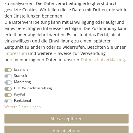
zu analysieren. Die Datenverarbeitung erfolgt erst durch
Hüttenheim 119
gesetzte Cookies. Wir teilen diese Daten mit Dritten, die wir in
97348 Willanzheim
den Einstellungen benennen.
Mo-Fr: 09:00 - 14:00 Uhr
Die Datenverarbeitung kann mit Einwilligung oder aufgrund
eines berechtigten Interesses erfolgen. Die Zustimmung kann
erteilt oder abgelehnt werden. Es besteht das Recht, nicht
service@c2m-commerce.com
einzuwilligen und die Einwilligung zu einem späteren
Persönlich:
093 26 - 97 97 90
Zeitpunkt zu ändern oder zu widerrufen. Beachten Sie unser
Impressum
und weitere Hinweise zur Verwendung
personenbezogener Daten in unserer
Daten­schutz­erklärung
.
Essenziell
Impressum
Daten­schutz­erklärung
AGB
Widerrufs­recht
Statistik
Marketing
DHL Wunschzustellung
Kontakt
Vertrag widerrufen
PayPal
Funktional
* Alle Preise inkl. gesetzl. Mehrwertsteuer und ohne
Weitere Einstellungen
Versandkosten
innerhalb Deutschlands, wenn nicht anders
beschrieben
Alle akzeptieren
© 2022 C2M COMMERCE Onlineshop - All Rights
Reserved.
Alle ablehnen