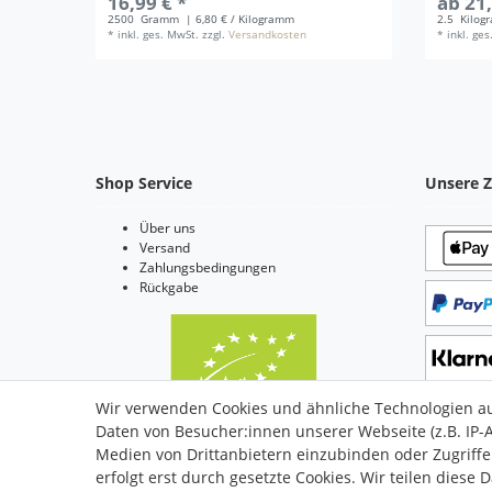
16,99 € *
ab 21,
2500
Gramm
| 6,80 € / Kilogramm
2.5
Kilog
*
inkl. ges. MwSt.
zzgl.
Versandkosten
*
inkl. ge
Shop Service
Unsere Z
Über uns
Versand
Zahlungsbedingungen
Rückgabe
Wir verwenden Cookies und ähnliche Technologien a
Daten von Besucher:innen unserer Webseite (z.B. IP-A
Bio Zertifiziert: DE-ÖKO-006
Medien von Drittanbietern einzubinden oder Zugriffe
erfolgt erst durch gesetzte Cookies. Wir teilen diese 