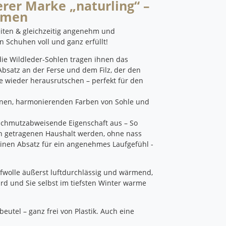
erer Marke „naturling“ –
amen
eiten & gleichzeitig angenehm und
n Schuhen voll und ganz erfüllt!
die Wildleder-Sohlen tragen ihnen das
Absatz an der Ferse und dem Filz, der den
 wieder herausrutschen – perfekt für den
denen, harmonierenden Farben von Sohle und
d schmutzabweisende Eigenschaft aus – So
en getragenen Haushalt werden, ohne nass
inen Absatz für ein angenehmes Laufgefühl -
hafwolle äußerst luftdurchlässig und wärmend,
d und Sie selbst im tiefsten Winter warme
utel – ganz frei von Plastik.
Auch eine