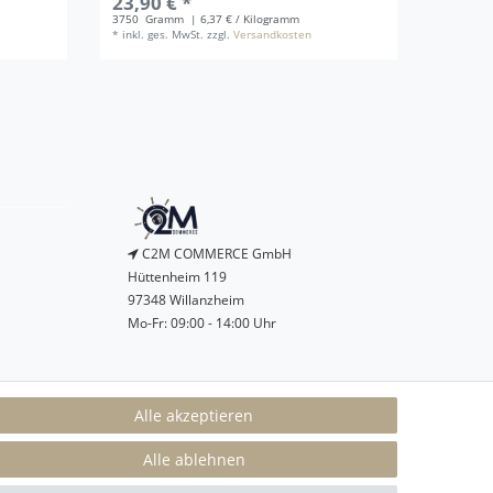
23,90 € *
ab 29
3750
Gramm
| 6,37 € / Kilogramm
5000
Gr
*
inkl. ges. MwSt.
zzgl.
Versandkosten
*
inkl. g
C2M COMMERCE GmbH
Hüttenheim 119
97348 Willanzheim
Mo-Fr: 09:00 - 14:00 Uhr
service@c2m-commerce.com
Alle akzeptieren
Persönlich:
093 26 - 97 97 90
Alle ablehnen