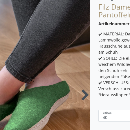
Filz Dam
Pantoffel
Artikelnumme
✔️ MATERIAL: Da
Lammwolle gewo
Hausschuhe aus 
am Schuh
✔️ SOHLE: Die e
weichem Wildle
den Schuh sehr 
neigenden Füß
✔️ VERSCHLUSS:
Verschluss zure
"Herausslippen"
GRÖSSE