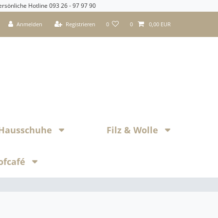
ersönliche Hotline 093 26 - 97 97 90
Anmelden
Registrieren
0
0
0,00 EUR
z Hausschuhe
Filz & Wolle
ofcafé