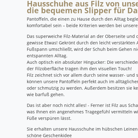
Hausschuhe aus Filz von uns
die bequemen Slipper für D
Pantoffeln, die einen zu Hause durch den Alltag begl
komfortabel sein – beide Kriterien werden bei unsere
Das superweiche Filz-Material an der Oberseite und 
gewisse Etwas!
Gekrönt durch den leicht verstärkten 
Fußspann umschließt, wird der Schuh beim Gehen nie
entspannten Alltag.
Auch optisch ein absoluter Hingucker: Die verschie
der Filzoberfläche tragen ihm den visuellen Touch!
Filz zeichnet sich vor allem durch seine wasser- un
können unsere Pantoffeln perfekt auch im alltäglich
oder schmutzig zu werden.
Außerdem besitzen sie ke
w
ie barfuß gehen.
Das ist aber noch nicht alles!
- Ferner ist Filz aus Sc
was Ihnen ein angenehmes Tragegefühl vermitteln wir
Füße verspüren lässt.
Sie erhalten unsere Hausschuhe im hübschen Leinenbe
schöne Geschenkidee