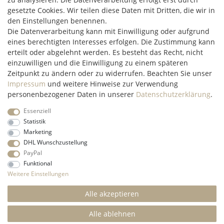
Hüttenheim 119
gesetzte Cookies. Wir teilen diese Daten mit Dritten, die wir in
97348 Willanzheim
den Einstellungen benennen.
Mo-Fr: 09:00 - 14:00 Uhr
Die Datenverarbeitung kann mit Einwilligung oder aufgrund
eines berechtigten Interesses erfolgen. Die Zustimmung kann
erteilt oder abgelehnt werden. Es besteht das Recht, nicht
service@c2m-commerce.com
einzuwilligen und die Einwilligung zu einem späteren
Persönlich:
093 26 - 97 97 90
Zeitpunkt zu ändern oder zu widerrufen. Beachten Sie unser
Impressum
und weitere Hinweise zur Verwendung
personenbezogener Daten in unserer
Daten­schutz­erklärung
.
Essenziell
Impressum
Daten­schutz­erklärung
AGB
Widerrufs­recht
Statistik
Marketing
DHL Wunschzustellung
Kontakt
Vertrag widerrufen
PayPal
Funktional
* Alle Preise inkl. gesetzl. Mehrwertsteuer und ohne
Weitere Einstellungen
Versandkosten
innerhalb Deutschlands, wenn nicht anders
beschrieben
Alle akzeptieren
© 2022 C2M COMMERCE Onlineshop - All Rights
Reserved.
Alle ablehnen