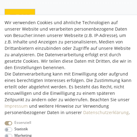
Wir verwenden Cookies und ähnliche Technologien auf
unserer Website und verarbeiten personenbezogene Daten
von Besucher:innen unserer Webseite (z.B. IP-Adresse), um
z.B. Inhalte und Anzeigen zu personalisieren, Medien von
Drittanbietern einzubinden oder Zugriffe auf unsere Website
C2M COMMERCE GmbH
zu analysieren. Die Datenverarbeitung erfolgt erst durch
Hüttenheim 119
gesetzte Cookies. Wir teilen diese Daten mit Dritten, die wir in
97348 Willanzheim
den Einstellungen benennen.
Mo-Fr: 09:00 - 14:00 Uhr
Die Datenverarbeitung kann mit Einwilligung oder aufgrund
eines berechtigten Interesses erfolgen. Die Zustimmung kann
erteilt oder abgelehnt werden. Es besteht das Recht, nicht
service@c2m-commerce.com
einzuwilligen und die Einwilligung zu einem späteren
Persönlich:
093 26 - 97 97 90
Zeitpunkt zu ändern oder zu widerrufen. Beachten Sie unser
Impressum
und weitere Hinweise zur Verwendung
personenbezogener Daten in unserer
Daten­schutz­erklärung
.
Essenziell
Impressum
Daten­schutz­erklärung
AGB
Widerrufs­recht
Statistik
Marketing