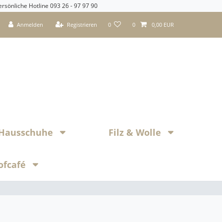
ersönliche Hotline 093 26 - 97 97 90
Anmelden
Registrieren
0
0
0,00 EUR
z Hausschuhe
Filz & Wolle
ofcafé