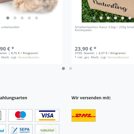
e unbehandelt
Schafwollpellets Natur 3,5kg + 250g Scha
Kombipaket
90 € *
23,90 € *
ramm
| 8,76 € / Kilogramm
3750
Gramm
| 6,37 € / Kilogramm
s. MwSt.
zzgl.
Versandkosten
*
inkl. ges. MwSt.
zzgl.
Versandkosten
ahlungsarten
Wir versenden mit: