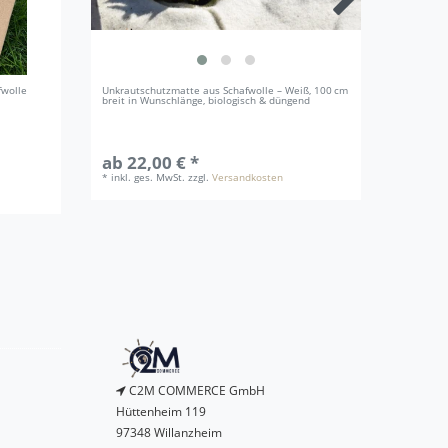
fwolle
Unkrautschutzmatte aus Schafwolle – Weiß, 100 cm
Unkrauts
breit in Wunschlänge, biologisch & düngend
breit in 
ab 22,00 € *
ab 27
*
inkl. ges. MwSt.
zzgl.
Versandkosten
*
inkl. g
C2M COMMERCE GmbH
Hüttenheim 119
97348 Willanzheim