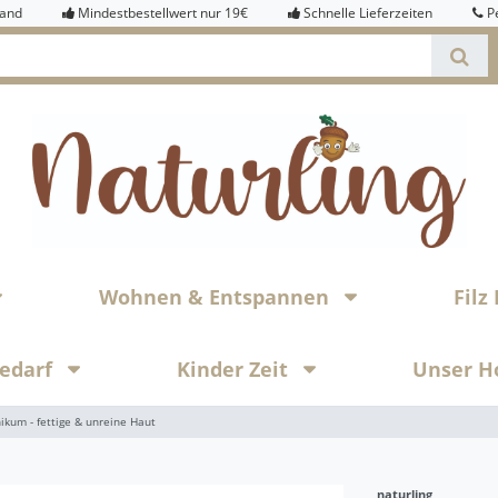
sand
Mindestbestellwert nur 19€
Schnelle Lieferzeiten
P
Wohnen & Entspannen
Fil
bedarf
Kinder Zeit
Unser H
kum - fettige & unreine Haut
naturling