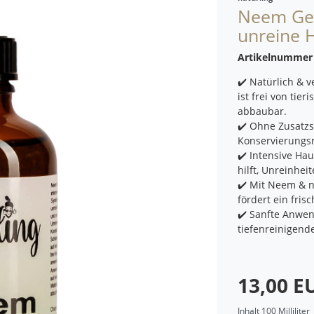
Neem Ges
unreine 
Artikelnumme
✔️ Natürlich & v
ist frei von tie
abbaubar.
✔️ Ohne Zusatzst
Konservierungsm
✔️ Intensive Hau
hilft, Unreinhe
✔️ Mit Neem & na
fördert ein fris
✔️ Sanfte Anwen
tiefenreinigend
13,00 
Inhalt
100
Milliliter