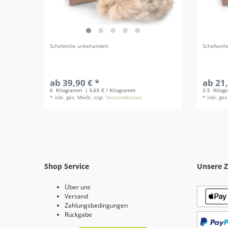
Schafwolle unbehandelt
Schafwoll
ab 39,90 € *
ab 21,
6
Kilogramm
| 6,65 € / Kilogramm
2.5
Kilog
*
inkl. ges. MwSt.
zzgl.
Versandkosten
*
inkl. ge
Shop Service
Unsere Z
Über uns
Versand
Zahlungsbedingungen
Rückgabe