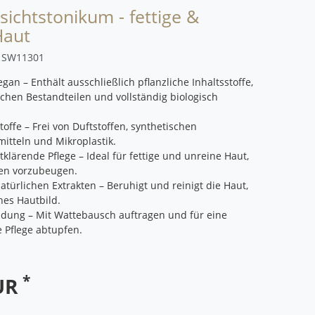
ichtstonikum - fettige &
Haut
r
SW11301
egan – Enthält ausschließlich pflanzliche Inhaltsstoffe,
rischen Bestandteilen und vollständig biologisch
offe – Frei von Duftstoffen, synthetischen
itteln und Mikroplastik.
tklärende Pflege – Ideal für fettige und unreine Haut,
iten vorzubeugen.
türlichen Extrakten – Beruhigt und reinigt die Haut,
ches Hautbild.
dung – Mit Wattebausch auftragen und für eine
e Pflege abtupfen.
*
EUR