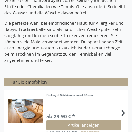
Wolle ist sehr hautverträglich, da es keine synthetischen
Stoffe oder Chemikalien wie Tennisbälle absondert.
So bleibt
das Wasser und die Wäsche davon befreit.
Die perfekte Wahl bei empfindlicher Haut, für Allergiker und
Babys.
Trocknerbälle sind als natürlicher Weichspüler sehr
saugfähig und können so die Trockenzeit reduzieren.
Sie
können viele Male verwendet werden.
Du sparst neben Zeit
auch Energie und Kosten.
Zusätzlich ist der Geräuschpegel
beim Trocknen im Gegensatz zu den Tennisbällen viel
angenehmer und leiser.
Für Sie empfohlen
Filzkugel Sitzkissen rund 34 cm
ab 29,90 € *
Artikel anzeigen
*
inkl. ges. MwSt.
zzgl.
Versandkosten