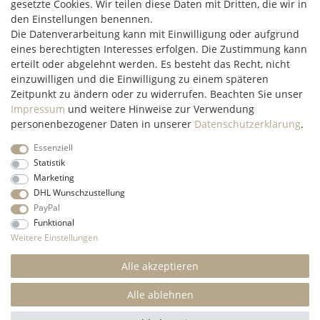
gesetzte Cookies. Wir teilen diese Daten mit Dritten, die wir in
97348 Willanzheim
den Einstellungen benennen.
Mo-Fr: 09:00 - 14:00 Uhr
Die Datenverarbeitung kann mit Einwilligung oder aufgrund
eines berechtigten Interesses erfolgen. Die Zustimmung kann
erteilt oder abgelehnt werden. Es besteht das Recht, nicht
service@c2m-commerce.com
einzuwilligen und die Einwilligung zu einem späteren
Persönlich:
093 26 - 97 97 90
Zeitpunkt zu ändern oder zu widerrufen. Beachten Sie unser
Impressum
und weitere Hinweise zur Verwendung
personenbezogener Daten in unserer
Daten­schutz­erklärung
.
Essenziell
Impressum
Daten­schutz­erklärung
AGB
Widerrufs­recht
Statistik
Marketing
DHL Wunschzustellung
Kontakt
Vertrag widerrufen
PayPal
Funktional
* Alle Preise inkl. gesetzl. Mehrwertsteuer und ohne
Weitere Einstellungen
Versandkosten
innerhalb Deutschlands, wenn nicht anders
beschrieben
Alle akzeptieren
© 2022 C2M COMMERCE Onlineshop - All Rights
Reserved.
Alle ablehnen
SEHR GUT
(4.84 / 5)