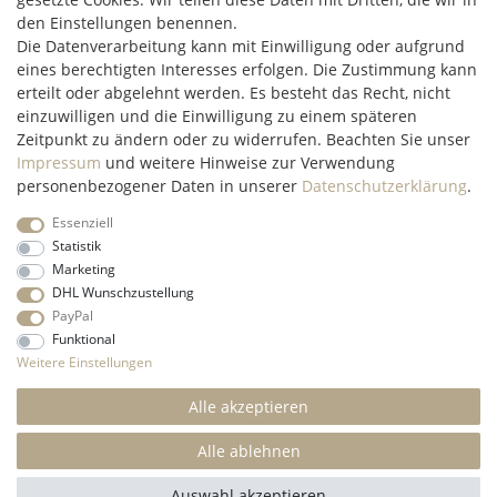
97348 Willanzheim
den Einstellungen benennen.
Mo-Fr: 09:00 - 14:00 Uhr
Die Datenverarbeitung kann mit Einwilligung oder aufgrund
eines berechtigten Interesses erfolgen. Die Zustimmung kann
erteilt oder abgelehnt werden. Es besteht das Recht, nicht
service@c2m-commerce.com
einzuwilligen und die Einwilligung zu einem späteren
Persönlich:
093 26 - 97 97 90
Zeitpunkt zu ändern oder zu widerrufen. Beachten Sie unser
Impressum
und weitere Hinweise zur Verwendung
personenbezogener Daten in unserer
Daten­schutz­erklärung
.
Essenziell
Impressum
Daten­schutz­erklärung
AGB
Widerrufs­recht
Statistik
Marketing
DHL Wunschzustellung
Kontakt
Vertrag widerrufen
PayPal
Funktional
* Alle Preise inkl. gesetzl. Mehrwertsteuer und ohne
Weitere Einstellungen
Versandkosten
innerhalb Deutschlands, wenn nicht anders
beschrieben
Alle akzeptieren
© 2022 C2M COMMERCE Onlineshop - All Rights
Reserved.
Alle ablehnen
SEHR GUT
(4.84 / 5)
Auswahl akzeptieren