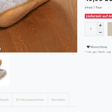
Inhalt
1
Paar
Lieferzeit auf A
Wunschliste
* inkl. ges. MwSt. zzgl.
Details
EU-Verantwortlicher
Hersteller