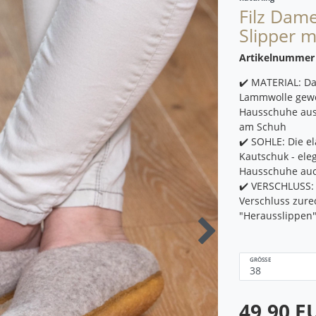
Filz Dam
Slipper m
Artikelnumme
✔️ MATERIAL: Da
Lammwolle gewo
Hausschuhe aus 
am Schuh
✔️ SOHLE: Die e
Kautschuk - ele
Hausschuhe auc
✔️ VERSCHLUSS:
Verschluss zure
"Herausslippen"
GRÖSSE
49,90 