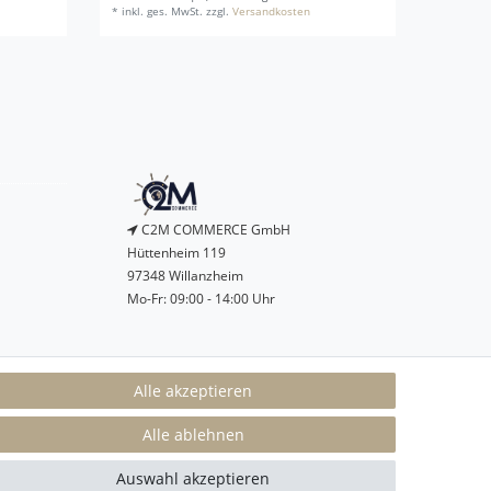
*
inkl. ges. MwSt.
zzgl.
Versandkosten
*
inkl. g
C2M COMMERCE GmbH
Hüttenheim 119
97348 Willanzheim
Mo-Fr: 09:00 - 14:00 Uhr
service@c2m-commerce.com
Alle akzeptieren
Persönlich:
093 26 - 97 97 90
Alle ablehnen
Auswahl akzeptieren