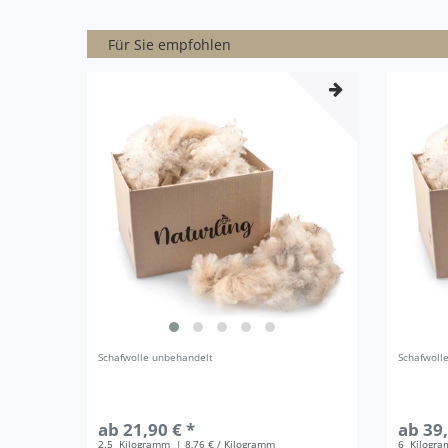
Für Sie empfohlen
Schafwolle unbehandelt
Schafwoll
ab 21,90 € *
ab 39,
2.5
Kilogramm
| 8,76 € / Kilogramm
6
Kilogr