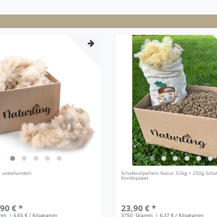
e unbehandelt
Schafwollpellets Natur 3,5kg + 250g Scha
Kombipaket
90 € *
23,90 € *
amm
| 6,65 € / Kilogramm
3750
Gramm
| 6,37 € / Kilogramm