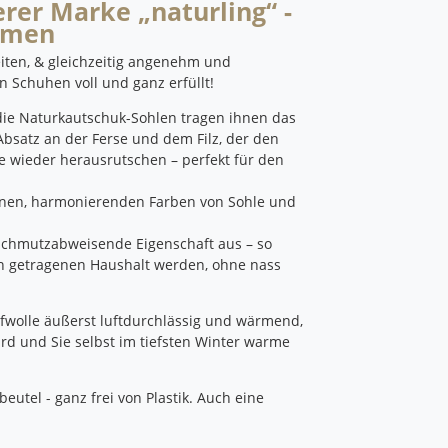
rer Marke „naturling“ -
amen
eiten, & gleichzeitig angenehm und
n Schuhen voll und ganz erfüllt!
die Naturkautschuk-Sohlen tragen ihnen das
Absatz an der Ferse und dem Filz, der den
 wieder herausrutschen – perfekt für den
denen, harmonierenden Farben von Sohle und
d schmutzabweisende Eigenschaft aus – so
en getragenen Haushalt werden, ohne nass
hafwolle äußerst luftdurchlässig und wärmend,
d und Sie selbst im tiefsten Winter warme
utel - ganz frei von Plastik.
Auch eine