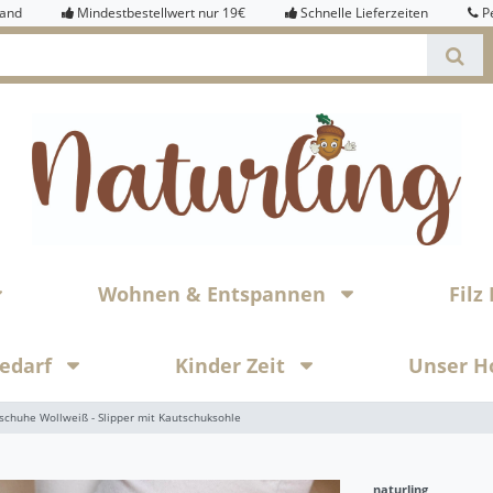
sand
Mindestbestellwert nur 19€
Schnelle Lieferzeiten
P
Wohnen & Entspannen
Fil
bedarf
Kinder Zeit
Unser H
schuhe Wollweiß - Slipper mit Kautschuksohle
naturling