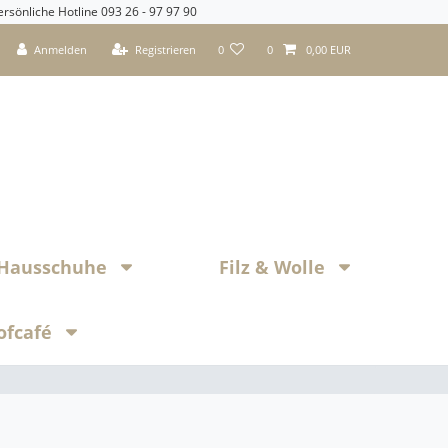
ersönliche Hotline 093 26 - 97 97 90
Anmelden
Registrieren
0
0
0,00 EUR
z Hausschuhe
Filz & Wolle
ofcafé