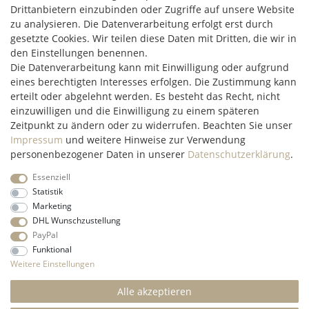
Drittanbietern einzubinden oder Zugriffe auf unsere Website
C2M COMMERCE GmbH
zu analysieren. Die Datenverarbeitung erfolgt erst durch
Hüttenheim 119
gesetzte Cookies. Wir teilen diese Daten mit Dritten, die wir in
97348 Willanzheim
den Einstellungen benennen.
Mo-Fr: 09:00 - 14:00 Uhr
Die Datenverarbeitung kann mit Einwilligung oder aufgrund
eines berechtigten Interesses erfolgen. Die Zustimmung kann
erteilt oder abgelehnt werden. Es besteht das Recht, nicht
service@c2m-commerce.com
einzuwilligen und die Einwilligung zu einem späteren
Persönlich:
093 26 - 97 97 90
Zeitpunkt zu ändern oder zu widerrufen. Beachten Sie unser
Impressum
und weitere Hinweise zur Verwendung
personenbezogener Daten in unserer
Daten­schutz­erklärung
.
Essenziell
Impressum
Daten­schutz­erklärung
AGB
Widerrufs­recht
Statistik
Marketing
DHL Wunschzustellung
Kontakt
Vertrag widerrufen
PayPal
Funktional
* Alle Preise inkl. gesetzl. Mehrwertsteuer und ohne
Weitere Einstellungen
Versandkosten
innerhalb Deutschlands, wenn nicht anders
beschrieben
Alle akzeptieren
© 2022 C2M COMMERCE Onlineshop - All Rights