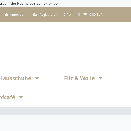
ersönliche Hotline 093 26 - 97 97 90
Anmelden
Registrieren
0
0
0,00 EUR
z Hausschuhe
Filz & Wolle
ofcafé