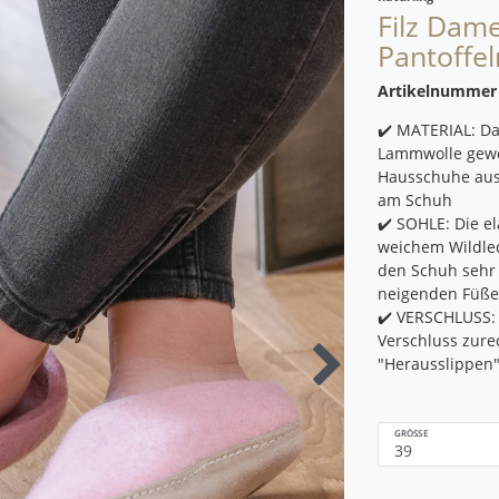
Filz Dam
Pantoffel
Artikelnumme
✔️ MATERIAL: Da
Lammwolle gewo
Hausschuhe aus 
am Schuh
✔️ SOHLE: Die e
weichem Wildle
den Schuh sehr 
neigenden Füß
✔️ VERSCHLUSS:
Verschluss zure
"Herausslippen"
GRÖSSE