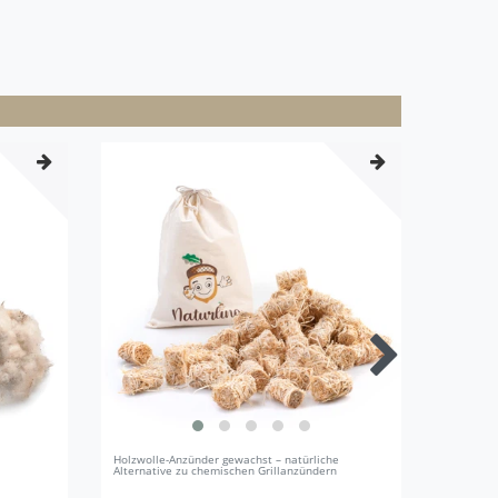
Holzwolle-Anzünder gewachst – natürliche
Filzkugel
Alternative zu chemischen Grillanzündern