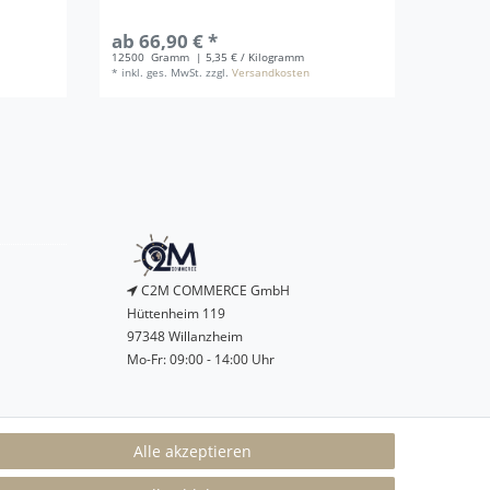
ab 66,90 € *
ab 32
12500
Gramm
| 5,35 € / Kilogramm
*
inkl. g
*
inkl. ges. MwSt.
zzgl.
Versandkosten
C2M COMMERCE GmbH
Hüttenheim 119
97348 Willanzheim
Mo-Fr: 09:00 - 14:00 Uhr
service@c2m-commerce.com
Alle akzeptieren
Persönlich:
093 26 - 97 97 90