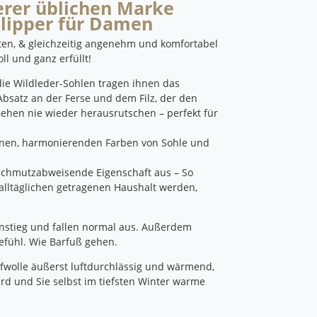
erer üblichen Marke
Slipper für Damen
eiten, & gleichzeitig angenehm und komfortabel
l und ganz erfüllt!
die Wildleder-Sohlen tragen ihnen das
Absatz an der Ferse und dem Filz, der den
hen nie wieder herausrutschen – perfekt für
denen, harmonierenden Farben von Sohle und
d schmutzabweisende Eigenschaft aus – So
alltäglichen getragenen Haushalt werden,
instieg und fallen normal aus.
Außerdem
efühl.
Wie Barfuß gehen.
hafwolle äußerst luftdurchlässig und wärmend,
d und Sie selbst im tiefsten Winter warme