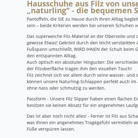
Hausschuhe aus Filz von uns
„naturling“ - die bequemen 
Pantoffeln, die SIE zu Hause durch Ihren Alltag begl
sein – beide Kriterien werden bei unseren Schuhen vol
Das superweiche Filz-Material an der Oberseite und 
gewisse Etwas!
Gekrönt durch den leicht verstärkten 
Fußspann umschließt, WIRD IHNEN der Schuh beim Ge
den entspannten Alltag.
Auch optisch ein absoluter Hingucker: Die verschie
der Filzoberfläche tragen ihm den visuellen Touch!
Filz zeichnet sich vor allem durch seine wasser- un
können unsere Naturling-Schlappen perfekt auch im 
ohne nass oder schmutzig zu werden.
Passform - Unsere Filz Slipper haben einen flachen E
besitzen sie keinen Absatz für ein angenehmes Laufg
Das ist aber noch nicht alles!
- Ferner ist Filz aus Sc
was Ihnen ein angenehmes Tragegefühl vermitteln wir
Füße verspüren lassen.