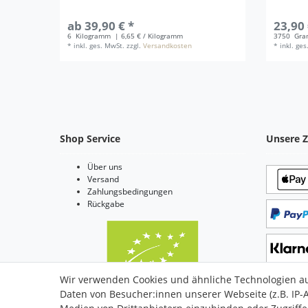
ab 39,90 € *
23,90 
6
Kilogramm
| 6,65 € / Kilogramm
3750
Gra
*
inkl. ges. MwSt.
zzgl.
Versandkosten
*
inkl. ge
Shop Service
Unsere Z
Über uns
Versand
Zahlungsbedingungen
Rückgabe
Wir verwenden Cookies und ähnliche Technologien a
Daten von Besucher:innen unserer Webseite (z.B. IP-A
Bio Zertifiziert: DE-ÖKO-006