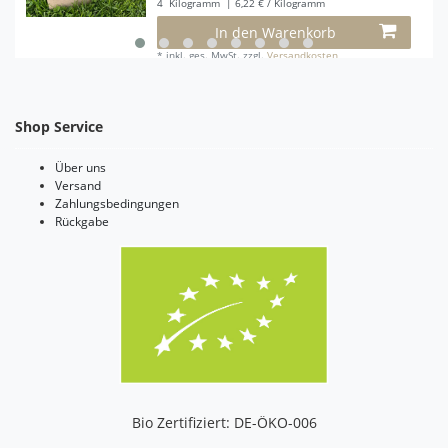
4
Kilogramm
| 6,22 € / Kilogramm
In den Warenkorb
*
inkl. ges. MwSt.
zzgl.
Versandkosten
Shop Service
Über uns
Versand
Zahlungsbedingungen
Rückgabe
Bio Zertifiziert: DE-ÖKO-006