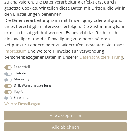
zu analysieren. Die Datenverarbeitung erfolgt erst durch
Hüttenheim 119
gesetzte Cookies. Wir teilen diese Daten mit Dritten, die wir in
97348 Willanzheim
den Einstellungen benennen.
Mo-Fr: 09:00 - 14:00 Uhr
Die Datenverarbeitung kann mit Einwilligung oder aufgrund
eines berechtigten Interesses erfolgen. Die Zustimmung kann
erteilt oder abgelehnt werden. Es besteht das Recht, nicht
service@c2m-commerce.com
einzuwilligen und die Einwilligung zu einem späteren
Persönlich:
093 26 - 97 97 90
Zeitpunkt zu ändern oder zu widerrufen. Beachten Sie unser
Impressum
und weitere Hinweise zur Verwendung
personenbezogener Daten in unserer
Daten­schutz­erklärung
.
Essenziell
Impressum
Daten­schutz­erklärung
AGB
Widerrufs­recht
Statistik
Marketing
DHL Wunschzustellung
Kontakt
Vertrag widerrufen
PayPal
Funktional
* Alle Preise inkl. gesetzl. Mehrwertsteuer und ohne
Weitere Einstellungen
Versandkosten
innerhalb Deutschlands, wenn nicht anders
beschrieben
Alle akzeptieren
© 2022 C2M COMMERCE Onlineshop - All Rights
Reserved.
Alle ablehnen